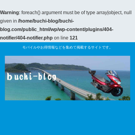
Warning
: foreach() argument must be of type array|object, null
given in
/home/buchi-blog/buchi-
blog.com/public_html/wp/wp-content/plugins/404-
notifier/404-notifier.php
on line
121
モバイルやお得情報などを集めて掲載するサイトです。