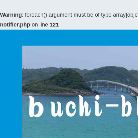
Warning
: foreach() argument must be of type array|objec
notifier.php
on line
121