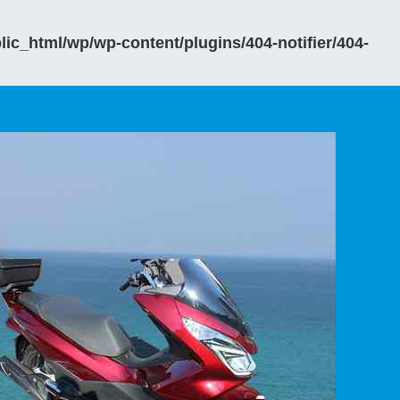
ic_html/wp/wp-content/plugins/404-notifier/404-