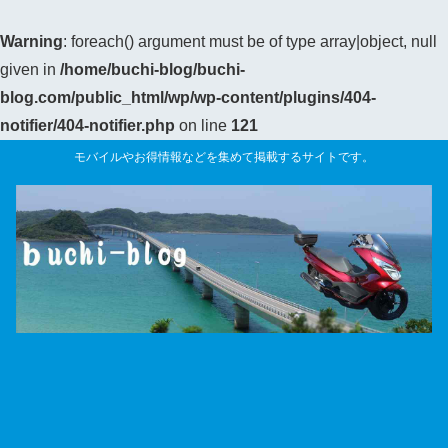
Warning
: foreach() argument must be of type array|object, null
given in
/home/buchi-blog/buchi-
blog.com/public_html/wp/wp-content/plugins/404-
notifier/404-notifier.php
on line
121
モバイルやお得情報などを集めて掲載するサイトです。