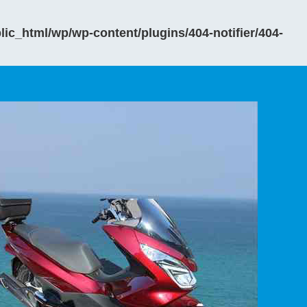
ic_html/wp/wp-content/plugins/404-notifier/404-