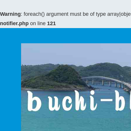
Warning
: foreach() argument must be of type array|objec
notifier.php
on line
121