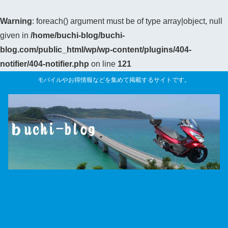
Warning
: foreach() argument must be of type array|object, null
given in
/home/buchi-blog/buchi-
blog.com/public_html/wp/wp-content/plugins/404-
notifier/404-notifier.php
on line
121
モバイルやお得情報などを集めて掲載するサイトです。