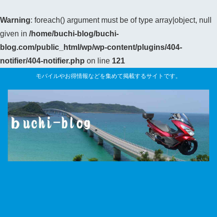
Warning
: foreach() argument must be of type array|object, null
given in
/home/buchi-blog/buchi-
blog.com/public_html/wp/wp-content/plugins/404-
notifier/404-notifier.php
on line
121
モバイルやお得情報などを集めて掲載するサイトです。