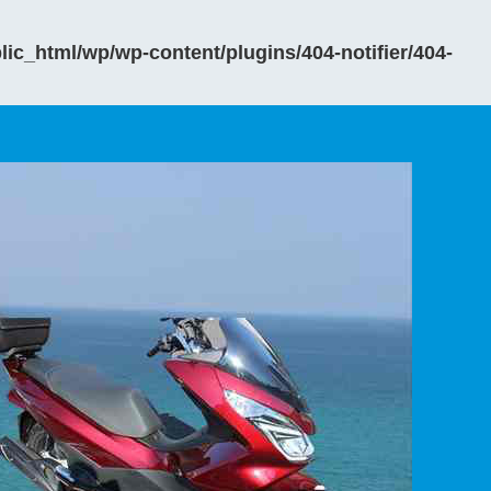
ic_html/wp/wp-content/plugins/404-notifier/404-