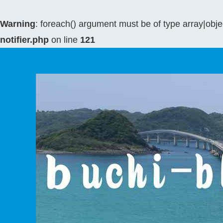
Warning
: foreach() argument must be of type array|objec
notifier.php
on line
121