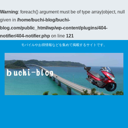
Warning
: foreach() argument must be of type array|object, null
given in
/home/buchi-blog/buchi-
blog.com/public_html/wp/wp-content/plugins/404-
notifier/404-notifier.php
on line
121
モバイルやお得情報などを集めて掲載するサイトです。