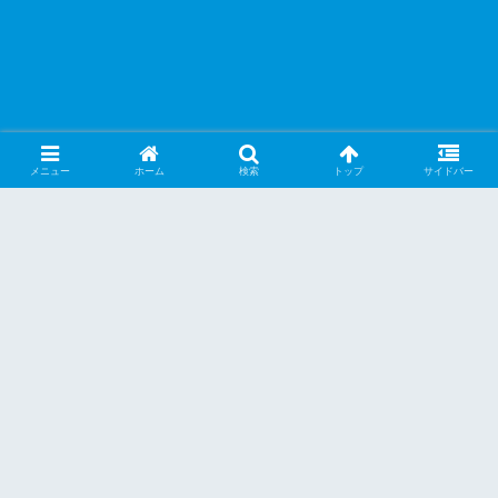
メニュー
ホーム
検索
トップ
サイドバー
PR
こんどはＷＥＢマスター管理ツールの画面
に未確認サイト表示が