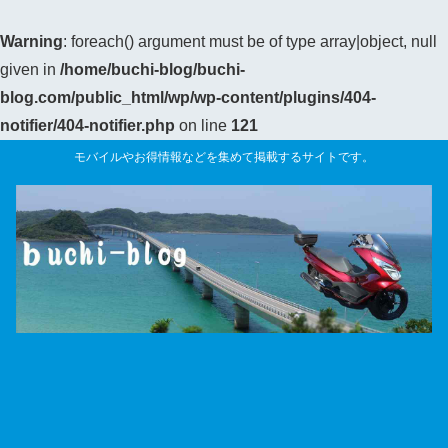
Warning
: foreach() argument must be of type array|object, null
given in
/home/buchi-blog/buchi-
blog.com/public_html/wp/wp-content/plugins/404-
notifier/404-notifier.php
on line
121
モバイルやお得情報などを集めて掲載するサイトです。