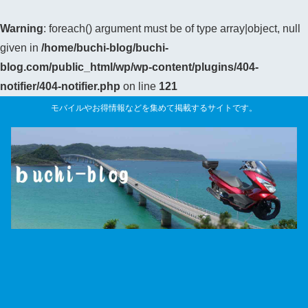
Warning
: foreach() argument must be of type array|object, null
given in
/home/buchi-blog/buchi-
blog.com/public_html/wp/wp-content/plugins/404-
notifier/404-notifier.php
on line
121
モバイルやお得情報などを集めて掲載するサイトです。